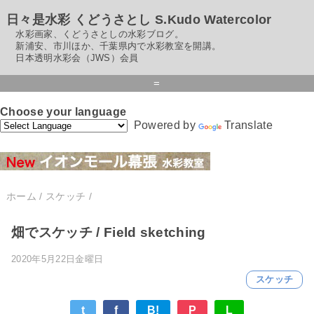
日々是水彩 くどうさとし S.Kudo Watercolor
水彩画家、くどうさとしの水彩ブログ。
新浦安、市川ほか、千葉県内で水彩教室を開講。
日本透明水彩会（JWS）会員
=
Choose your language
Powered by
Translate
ホーム
/
スケッチ
/
畑でスケッチ / Field sketching
2020年5月22日金曜日
スケッチ
t
f
B!
P
L