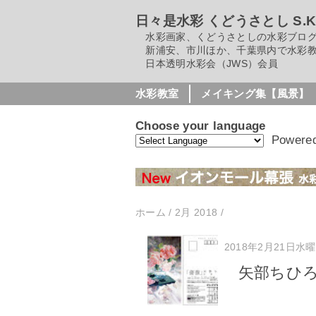
日々是水彩 くどうさとし S.Kudo
水彩画家、くどうさとしの水彩ブロ
新浦安、市川ほか、千葉県内で水彩教
日本透明水彩会（JWS）会員
水彩教室
メイキング集【風景】
Choose your language
Powere
ホーム
/
2月 2018
/
2018年2月21日水
矢部ちひ