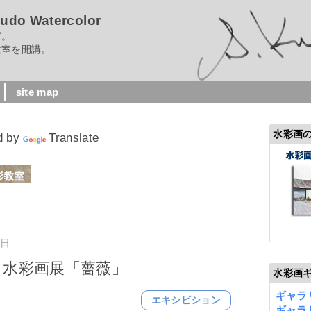
 Watercolor
グ。
室を開講。
site map
水彩画
d by
Translate
曜日
ろ水彩画展「薔薇」
水彩画
ギャラリ
エキシビション
ギャラリ