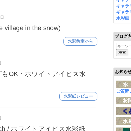
ギャラリ
ギャラリ
曜日
水彩画
illage in the snow)
ブログ
水彩教室から
日
お知ら
グもOK・ホワイトアイビス水
ご質問
水彩紙レビュー
日
Beach / ホワイトアイビス水彩紙