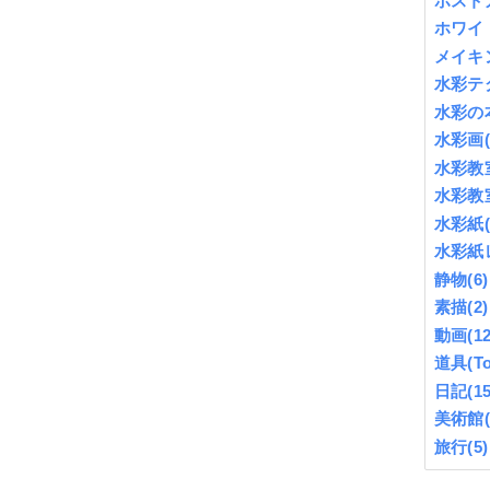
ポスト
ホワイ
メイキ
水彩テ
水彩の
水彩画
水彩教
水彩教
水彩紙
水彩紙
静物
(6)
素描
(2)
動画
(12
道具(To
日記
(15
美術館
旅行
(5)