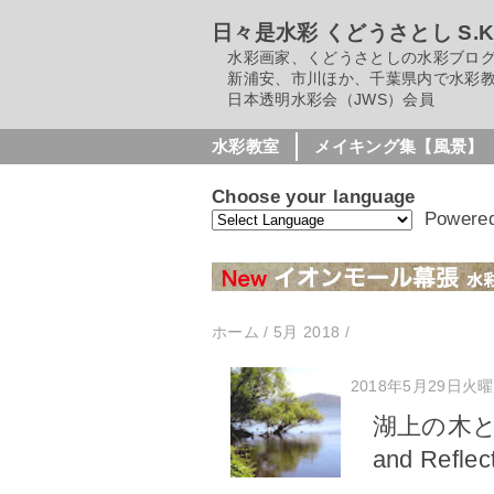
日々是水彩 くどうさとし S.Kudo
水彩画家、くどうさとしの水彩ブロ
新浦安、市川ほか、千葉県内で水彩教
日本透明水彩会（JWS）会員
水彩教室
メイキング集【風景】
Choose your language
Powere
ホーム
/
5月 2018
/
2018年5月29日火
湖上の木と映り込
and Reflect