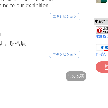
ing to our exhibition.
エキシビション
水彩ブ
日
水彩画
す。船橋展
にほん
エキシビション
前の投稿