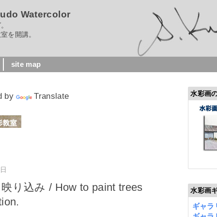
 Watercolor
グ。
室を開講。
site map
水彩画
d by
Translate
曜日
み / How to paint trees
水彩画
ion.
ギャラリ
ギャラリ