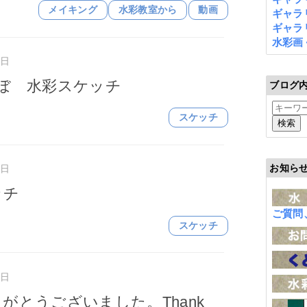
メイキング
水彩教室から
動画
ギャラリ
ギャラリ
水彩画
曜日
んぼ 水彩スケッチ
ブログ
スケッチ
お知ら
曜日
ッチ
ご質問
スケッチ
曜日
がとうございました。Thank