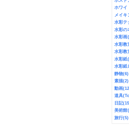
ポスト
ホワイ
メイキ
水彩テ
水彩の
水彩画
水彩教
水彩教
水彩紙
水彩紙
静物
(6)
素描
(2)
動画
(12
道具(To
日記
(15
美術館
旅行
(5)