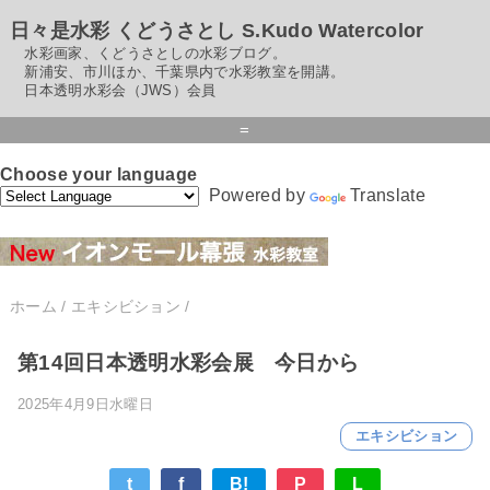
日々是水彩 くどうさとし S.Kudo Watercolor
水彩画家、くどうさとしの水彩ブログ。
新浦安、市川ほか、千葉県内で水彩教室を開講。
日本透明水彩会（JWS）会員
=
Choose your language
Powered by
Translate
ホーム
/
エキシビション
/
第14回日本透明水彩会展 今日から
2025年4月9日水曜日
エキシビション
t
f
B!
P
L