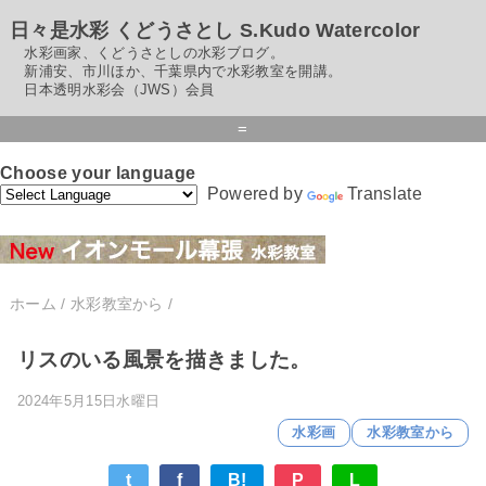
日々是水彩 くどうさとし S.Kudo Watercolor
水彩画家、くどうさとしの水彩ブログ。
新浦安、市川ほか、千葉県内で水彩教室を開講。
日本透明水彩会（JWS）会員
=
Choose your language
Powered by
Translate
ホーム
/
水彩教室から
/
リスのいる風景を描きました。
2024年5月15日水曜日
水彩画
水彩教室から
t
f
B!
P
L