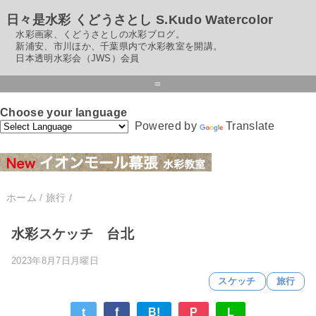
日々是水彩 くどうさとし S.Kudo Watercolor
水彩画家、くどうさとしの水彩ブログ。
新浦安、市川ほか、千葉県内で水彩教室を開講。
日本透明水彩会（JWS）会員
=
Choose your language
Powered by
Translate
ホーム
/
旅行
/
水彩スケッチ 台北
2023年8月7日月曜日
スケッチ
旅行
t
f
B!
P
L