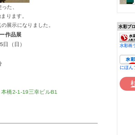
使った、
始まります。
点の展示になりました。
水彩ブ
ー作品展
25日（日）
水彩画
分
にほん
日本橋2-1-19三幸ビルB1