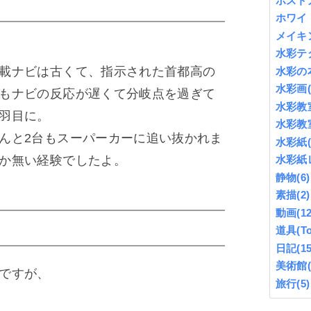
ポスト
ホワイ
メイキ
水彩テ
載ナビは古くて、指示された首都高の
水彩の
水彩画
もナビの反応が遅くて分岐点を過ぎて
水彩教
羽目に。
水彩教
んと2台もスーパーカーに追い抜かれま
水彩紙
か無い経験でしたよ。
水彩紙
静物
(6)
素描
(2)
動画
(12
道具(To
日記
(15
美術館
ですが、
旅行
(5)