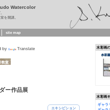
 Watercolor
グ。
室を開講。
site map
水彩画
d by
Translate
ダー作品展
水彩画
ギャラリ
エキシビション
ギャラリ