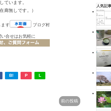
しています。
人気記
在廊無しです。）
します
ブログ村
問い合せはお気軽に
B!
P
L
前の投稿