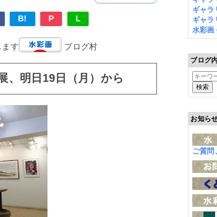
ギャラリ
B!
P
L
ギャラリ
水彩画
します
ブログ村
ブログ
展、明日19日（月）から
お知ら
ご質問