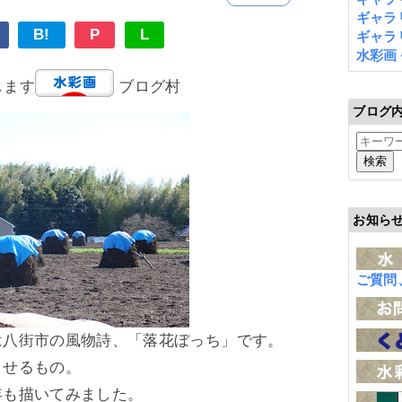
ギャラリ
B!
P
L
ギャラリ
水彩画
します
ブログ村
ブログ
お知ら
ご質問
は八街市の風物詩、「落花ぼっち」です。
させるもの。
年も描いてみました。