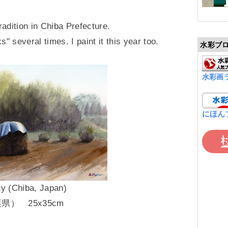
radition in Chiba Prefecture.
s" several times. I paint it this year too.
水彩ブ
水彩画
にほん
ty (Chiba, Japan)
） 25x35cm