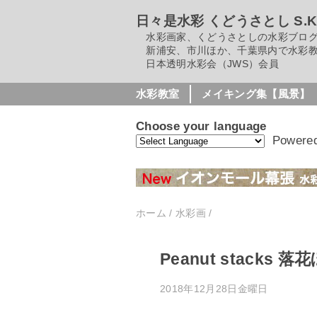
日々是水彩 くどうさとし S.Kudo
水彩画家、くどうさとしの水彩ブロ
新浦安、市川ほか、千葉県内で水彩教
日本透明水彩会（JWS）会員
水彩教室
メイキング集【風景】
Choose your language
Powere
ホーム
/
水彩画
/
Peanut stacks 
2018年12月28日金曜日