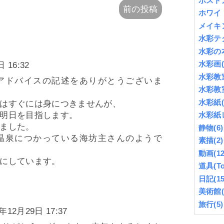
ポスト
前の投稿
ホワイ
メイキ
水彩テ
水彩の
水彩画
 16:32
水彩教
アドバイスの記述をありがとうございま
水彩教
水彩紙
はすぐには身につきませんが、
水彩紙
明日を目指します。
ました。
静物
(6)
温泉につかっている海坊主さんのようで
素描
(2)
動画
(12
にしています。
道具(To
日記
(15
美術館
旅行
(5)
8年12月29日 17:37