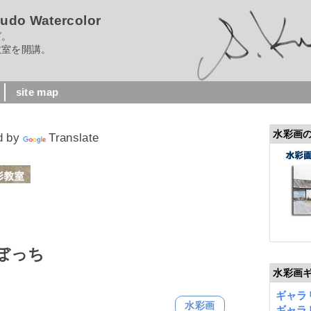
 Watercolor
グ。
室を開講。
site map
水彩画
d by
Translate
落花ぼっち
水彩画
ギャラリ
水彩画
ギャラリ