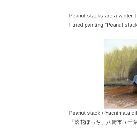
Peanut stacks are a winter t
I tried painting "Peanut stack
Peanut stack / Yacnimata ci
「落花ぼっち」八街市（千葉県