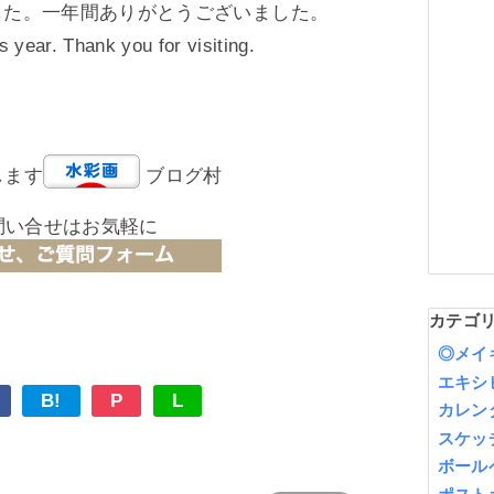
した。一年間ありがとうございました。
is year. Thank you for visiting.
します
ブログ村
問い合せはお気軽に
カテゴ
◎メイ
エキシ
B!
P
L
カレン
スケッ
ボール